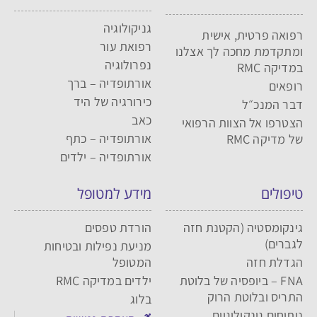
גניקולוגיה
רפואה פרטית, אישית
רפואת עור
ומתקדמת מחכה לך אצלנו
נפרולוגיה
במדיקה RMC
אורתופדיה – ברך
רופאים
כירורגיה של היד
דבר המנכ״ל
כאב
הצטרפו אל הצוות הרפואי
אורתופדיה – כתף
של מדיקה RMC
אורתופדיה – ילדים
טיפולים
מידע למטופל
גינקומסטיה (הקטנת חזה
הורדת טפסים
לגברים)
מניעת נפילות ובטיחות
הגדלת חזה
המטופל
FNA – ביופסיה של בלוטת
ילדים במדיקה RMC
התריס ובלוטת הרוק
בלוג
ניתוחים גינקולוגיים