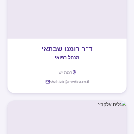
ד"ר רומנו שבתאי
מנהל רפואי
רמת ישי
shabtair@medica.co.il