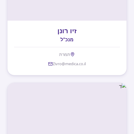
זיו רונן
מנכ"ל
תמרת
Zivro@medica.co.il