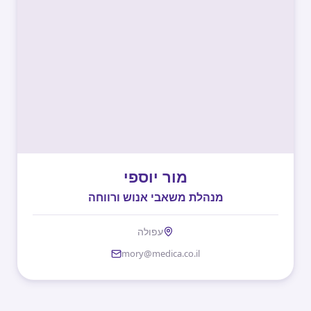
מור יוספי
מנהלת משאבי אנוש ורווחה
עפולה
mory@medica.co.il