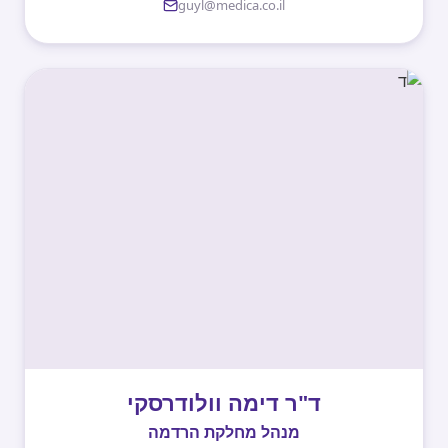
guyl@medica.co.il
ד"ר דימה וולודרסקי
מנהל מחלקת הרדמה