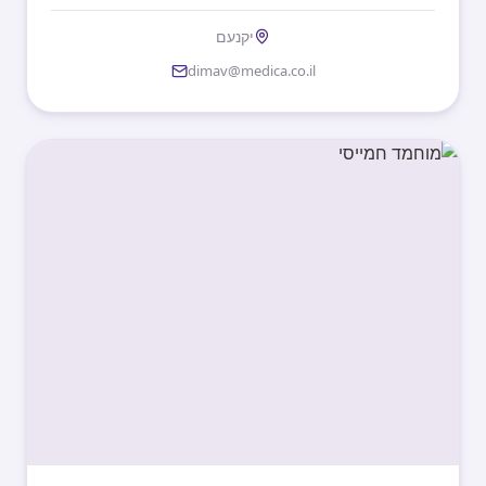
יקנעם
dimav@medica.co.il