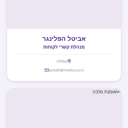
אביטל הפלינגר
מנהלת קשרי לקוחות
עפולה
avitalh@medica.co.il