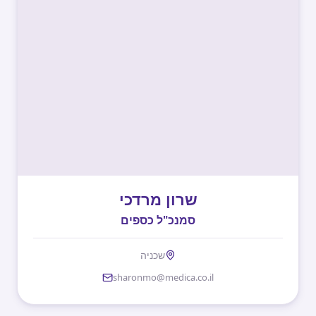
שרון מרדכי
סמנכ"ל כספים
שכניה
sharonmo@medica.co.il