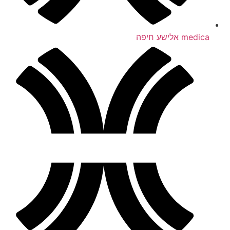
medica אלישע חיפה