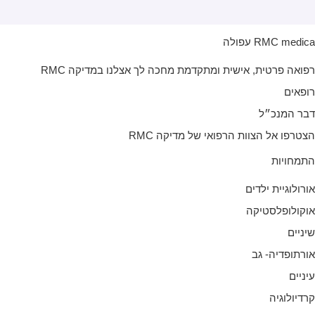
RMC medic עפולה
פואה פרטית, אישית ומתקדמת מחכה לך אצלנו במדיקה RMC
ופאים
בר המנכ״ל
צטרפו אל הצוות הרפואי של מדיקה RMC
תמחויות
ורולוגיית ילדים
וקולופלסטיקה
יניים
ורתופדיה- גב
יניים
רדיולוגיה