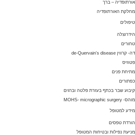
ורתופדיה – ברך
חלקת האורתופדיה
יפולים
ידרוצלה
חורים
- קרווין de-Quervain's disease
טוזיס
תיחת פנים
פתורים
יבוע שבר בכתף בעזרת פלטה וברגים
ס- MOHS- micrographic surgery
ידע למטופל
ורדת טפסים
ניעת נפילות ובטיחות המטופל