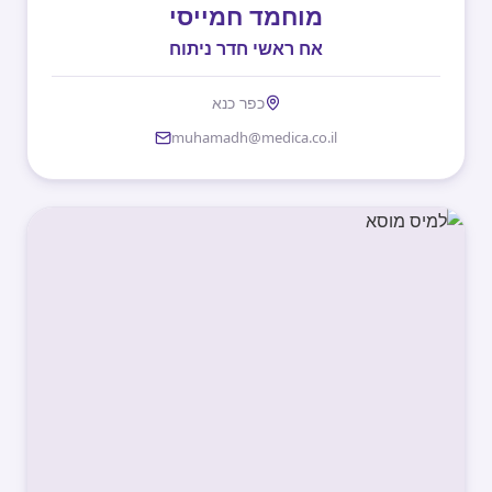
מוחמד חמייסי
אח ראשי חדר ניתוח
כפר כנא
muhamadh@medica.co.il