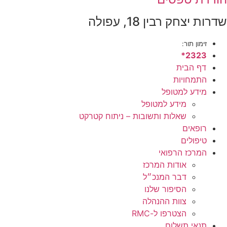
דרות יצחק רבין 18, עפולה
זימון תור:
2323*
דף הבית
התמחויות
מידע למטופל
מידע למטופל
שאלות ותשובות – ניתוח קטרקט
רופאים
טיפולים
המרכז הרפואי
אודות המרכז
דבר המנכ״ל
הסיפור שלנו
צוות ההנהלה
הצטרפו ל-RMC
תנאי תשלום