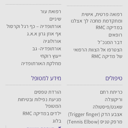
רפואת עור
רפואה פרטית, אישית
שיניים
ומתקדמת מחכה לך אצלנו
אורתופדיה – כף רגל וקרסול
במדיקה RMC
אף אוזן גרון א.א.ג
רופאים
אורולוגיה
דבר המנכ״ל
אורתופדיה- גב
הצטרפו אל הצוות הרפואי
ייעוץ רוקחי
של מדיקה RMC
מחלקת האורתופדיה
טיפולים
מידע למטופל
כריתת רחם
הורדת טפסים
וריקוצלה
מניעת נפילות ובטיחות
המטופל
שאנט/פיסטולה
ילדים במדיקה RMC
אצבע הדק (Trigger finger)
בלוג
מרפק טניס (Tennis Elbow)