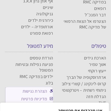
אף אוזן גרון א.א.ג
במדיקה RMC
שיניים
רופאים
גניקולוגיה
דבר המנכ״ל
כירורגית ילדים
הצטרפו אל הצוות הרפואי
אורתופדיה – ילדים
של מדיקה RMC
רפואת ספורט
טיפולים
מידע למטופל
הארכת גידים
הורדת טפסים
אשך טמיר
מניעת נפילות ובטיחות
המטופל
ייעוץ רוקחי
ילדים במדיקה RMC
ארתרוסקופיה של הברך
בלוג
קרוס-לינקינג / קשרי צילוב
ניתוחי רשתית – ויטרקטומי
הצהרת נגישות
הגדלת חזה
מדיניות פרטיות
TVT
מדיניות העוגיות
אנו מכבדים את פרטיותך