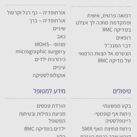
אורתופדיה – כף רגל וקרסול
רפואה פרטית, אישית
אורתופדיה – ברך
ומתקדמת מחכה לך אצלנו
שיניים
במדיקה RMC
כאב
רופאים
מוהס- MOHS-
דבר המנכ״ל
micrographic surgery
הצטרפו אל הצוות הרפואי
כירורגית ילדים
של מדיקה RMC
עיניים
אוקולופלסטיקה
טיפולים
מידע למטופל
בקע מפשעתי
הורדת טפסים
ניתוח אף קוסמטי-
מניעת נפילות ובטיחות
ריינופלסטיה
המטופל
ניתוח מחיצת האף SMR
ילדים במדיקה RMC
קיבוע שבר בכתף בעזרת
בלוג