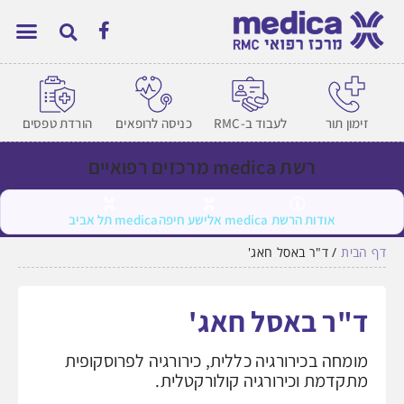
זימון תור
לעבוד ב-RMC
כניסה לרופאים
הורדת טפסים
רשת medica מרכזים רפואיים
אודות הרשת
medica אלישע חיפה
medica תל אביב
דף הבית
/
ד"ר באסל חאג'
ד"ר באסל חאג'
מומחה בכירורגיה כללית, כירורגיה לפרוסקופית
מתקדמת וכירורגיה קולורקטלית.