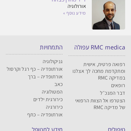
אורולוגיה
מידע נוסף »
RMC medica עפולה
התמחויות
גניקולוגיה
רפואה פרטית, אישית
אורתופדיה – כף רגל וקרסול
ומתקדמת מחכה לך אצלנו
אורתופדיה – ברך
במדיקה RMC
כאב
רופאים
המטולוגיה
דבר המנכ״ל
כירורגית ילדים
הצטרפו אל הצוות הרפואי
כירורגיה
של מדיקה RMC
אורתופדיה – כתף
טיפולים
מידע למטופל