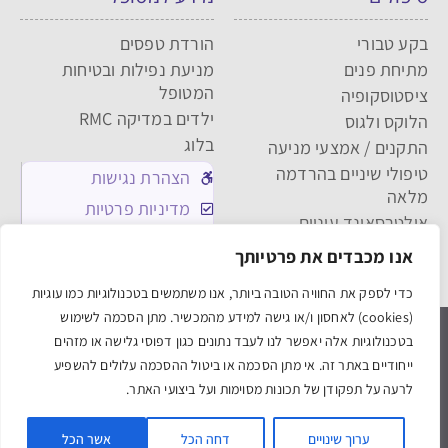
בקע טבורי
הורדת טפסים
מתיחת פנים
מניעת נפילות ובטיחות
המטופל
ציסטוסקופיה
ילדים במדיקה RMC
הלוקס ולגוס
בלוג
התקנים / אמצעי מניעה
טיפולי שיניים בהרדמה
הצהרת נגישות
מלאה
מדיניות פרטיות
אולטרסאונד עיניים
מדיניות העוגיות
קרוס-לינקינג / קשרי צילוב
אנו מכבדים את פרטיותך
תקנון האתר
כדי לספק את החוויה הטובה ביותר, אנו משתמשים בטכנולוגיות כמו עוגיות
(cookies) לאחסון ו/או גישה למידע מהמכשיר. מתן הסכמה לשימוש
medica אלישע חיפה
medica תל אביב
בטכנולוגיות אלה יאפשר לנו לעבד נתונים כגון דפוסי גלישה או מזהים
ייחודיים באתר זה. אי מתן הסכמה או ביטול ההסכמה עלולים להשפיע
Powered & Designed by Medical Online
לרעה על תפקודן של תכונות מסוימות ועל ביצועי האתר.
© 2021 All rights reserved
ערוך שינויים
דחה הכל
אשר הכל