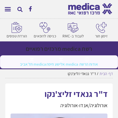
זימון תור
לעבוד ב-RMC
כניסה לרופאים
הורדת טפסים
רשת medica מרכזים רפואיים
אודות הרשת
medica אלישע חיפה
medica תל אביב
דף הבית
/
ד"ר גנאדי זליצ'נקו
ד"ר גנאדי זליצ'נקו
אורולוגיה/אנדו-אורולוגיה