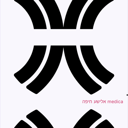
medica אלישע חיפה