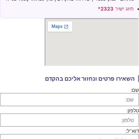
חיוג ישיר
2323*
השאירו פרטים ונחזור אליכם בהקדם​
ם:
לפון:
וא''ל: