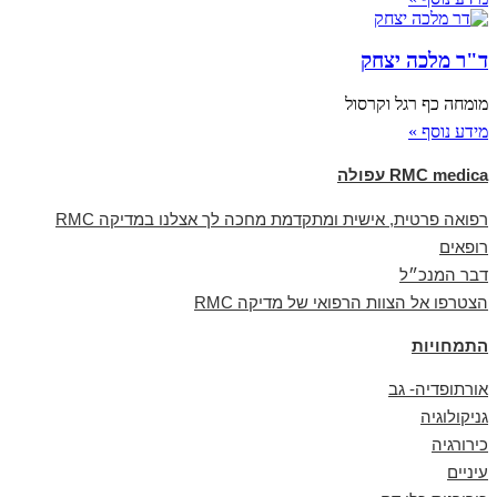
ד"ר מלכה יצחק
מומחה כף רגל וקרסול
מידע נוסף »
RMC medica עפולה
רפואה פרטית, אישית ומתקדמת מחכה לך אצלנו במדיקה RMC
רופאים
דבר המנכ״ל
הצטרפו אל הצוות הרפואי של מדיקה RMC
התמחויות
אורתופדיה- גב
גניקולוגיה
כירורגיה
עיניים