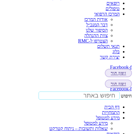
רופאים
טיפולים
המרכז הרפואי
אודות המרכז
דבר המנכ״ל
הסיפור שלנו
צוות ההנהלה
הצטרפו ל-RMC
תנאי תשלום
בלוג
יצירת קשר
Facebook-f
זימון תור
זימון תור
Facebook-f
חיפוש
דף הבית
התמחויות
מידע למטופל
מידע למטופל
שאלות ותשובות – ניתוח קטרקט
רופאים