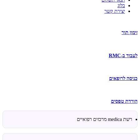
בלוג
יצירת קשר
זימון תור
לעבוד ב-RMC
כניסה לרופאים
הורדת טפסים
רשת medica מרכזים רפואיים