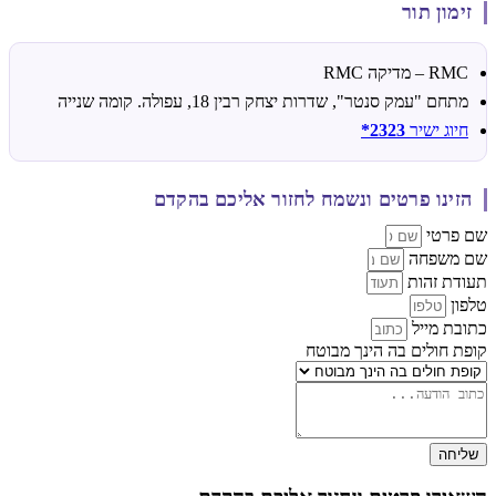
זימון תור
RMC – מדיקה RMC
מתחם "עמק סנטר", שדרות יצחק רבין 18, עפולה. קומה שנייה
חיוג ישיר
2323*
הזינו פרטים ונשמח לחזור אליכם בהקדם
שם פרטי
שם משפחה
תעודת זהות
טלפון
כתובת מייל
קופת חולים בה הינך מבוטח
שליחה