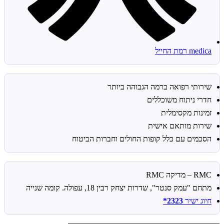
medica רמת החייל
שירותי רפואה ברמה הגבוהה ביותר
חדרי ניתוח משוכללים
זמינות מקסימלית
שירות מותאם אישית
הסכמים עם כלל קופות החולים וחברות הביטוח
RMC – מדיקה RMC
מתחם "עמק סנטר", שדרות יצחק רבין 18, עפולה. קומה שנייה
חיוג ישיר
2323*