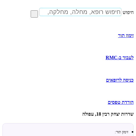
דלג
לתוכן
חיפוש
זימון תור
לעבוד ב-RMC
כניסה לרופאים
הורדת טפסים
שדרות יצחק רבין 18, עפולה
זימון תור: