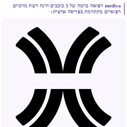
medica רפואה ברמה של 5 כוכבים הינה רשת מרכזים
רפואיים מתקדמת בפריסה ארצית: