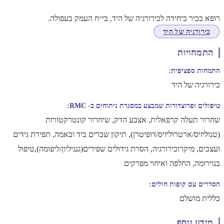
רופא בכיר ביחידה לכירורגיה של היד, בי״ח העמק בעפולה.
כירורגיה של היד
התמחויות
התמחות ספציפית:
כירורגיה של היד
טיפולים ופרוצדורות שמבצע במסגרת ניתוחים ב- RMC:
שחרור תעלה קרפאלית, אצבע הדק, שיחרור קונטרקטורות
(טנוליזיס/ארטרוליזיס/דופיטרן), תיקון שברים ביד ובאמה, תפירת גידים
ועצבים, מיקרוכירורגיה, הסרת גידולים שפירים(גנגיליון/ליפומה),טיפול
בנוירומה, החלפה ואיחוי מפרקים
הסדרים עם קופות חולים:
כללית מושלם
מידע נוסף