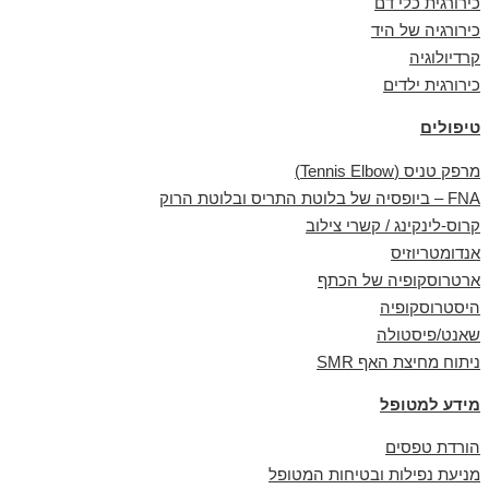
כירורגית כלי דם
כירורגיה של היד
קרדיולוגיה
כירורגית ילדים
טיפולים
מרפק טניס (Tennis Elbow)
FNA – ביופסיה של בלוטת התריס ובלוטת הרוק
קרוס-לינקינג / קשרי צילוב
אנדומטריוזיס
ארטרוסקופיה של הכתף
היסטרוסקופיה
שאנט/פיסטולה
ניתוח מחיצת האף SMR
מידע למטופל
הורדת טפסים
מניעת נפילות ובטיחות המטופל