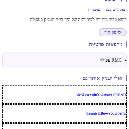
תפקידים במגזר הציבורי:
רופא בכיר ביחידה לכירורגיה של היד בי״ח העמק בעפולה
לזימון תור
מרפאות פרטיות
RMC עפולה
אולי יעניין אותך גם
דה- קרווין de-Quervain's disease
מרפק טניס (Tennis Elbow)