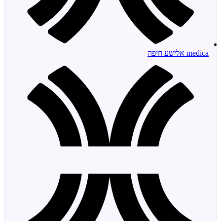
medica אלישע חיפה