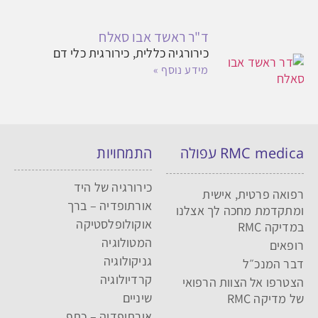
ד"ר ראשד אבו סאלח
כירורגיה כללית, כירורגית כלי דם
מידע נוסף »
RMC medica עפולה
התמחויות
כירורגיה של היד
רפואה פרטית, אישית
אורתופדיה – ברך
ומתקדמת מחכה לך אצלנו
אוקולופלסטיקה
במדיקה RMC
המטולוגיה
רופאים
גניקולוגיה
דבר המנכ״ל
קרדיולוגיה
הצטרפו אל הצוות הרפואי
שיניים
של מדיקה RMC
אורתופדיה – כתף