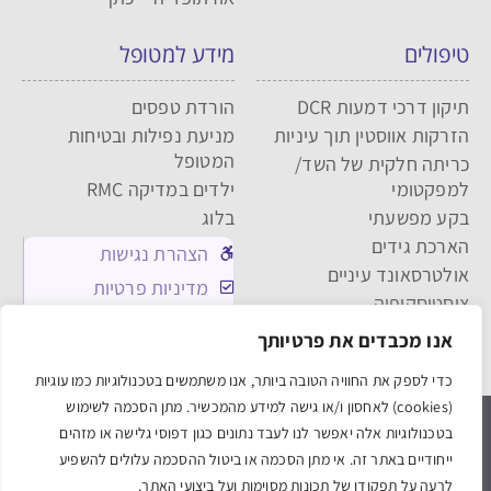
טיפולים
מידע למטופל
תיקון דרכי דמעות DCR
הורדת טפסים
הזרקות אווסטין תוך עיניות
מניעת נפילות ובטיחות
המטופל
כריתה חלקית של השד/
למפקטומי
ילדים במדיקה RMC
בקע מפשעתי
בלוג
הארכת גידים
הצהרת נגישות
אולטרסאונד עיניים
מדיניות פרטיות
ציסטוסקופיה
מדיניות העוגיות
שאיבת שומן
אנו מכבדים את פרטיותך
תקנון האתר
כדי לספק את החוויה הטובה ביותר, אנו משתמשים בטכנולוגיות כמו עוגיות
(cookies) לאחסון ו/או גישה למידע מהמכשיר. מתן הסכמה לשימוש
medica אלישע חיפה
medica תל אביב
בטכנולוגיות אלה יאפשר לנו לעבד נתונים כגון דפוסי גלישה או מזהים
ייחודיים באתר זה. אי מתן הסכמה או ביטול ההסכמה עלולים להשפיע
Powered & Designed by Medical Online
לרעה על תפקודן של תכונות מסוימות ועל ביצועי האתר.