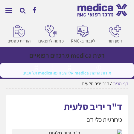
זימון תור
לעבוד ב-RMC
כניסה לרופאים
הורדת טפסים
רשת medica מרכזים רפואיים
אודות הרשת
medica אלישע חיפה
medica תל אביב
דף הבית
/
ד"ר יריב סלעית
ד"ר יריב סלעית
כירורגיית כלי דם