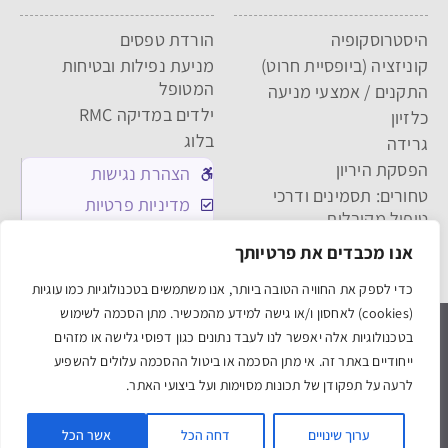
היסטרוסקופיה
הורדת טפסים
קוניזציה (ביופסיית חרוט)
מניעת נפילות ובטיחות
המטופל
התקנים / אמצעי מניעה
ילדים במדיקה RMC
כלזיון
בלוג
גרידה
הפסקת היריון
הצהרת נגישות
טחורים: תסמינים ודרכי
מדיניות פרטיות
טיפול מקובלות
מדיניות העוגיות
מתיחת פנים
אנו מכבדים את פרטיותך
תקנון האתר
כדי לספק את החוויה הטובה ביותר, אנו משתמשים בטכנולוגיות כמו עוגיות
(cookies) לאחסון ו/או גישה למידע מהמכשיר. מתן הסכמה לשימוש
medica אלישע חיפה
medica תל אביב
בטכנולוגיות אלה יאפשר לנו לעבד נתונים כגון דפוסי גלישה או מזהים
ייחודיים באתר זה. אי מתן הסכמה או ביטול ההסכמה עלולים להשפיע
Powered & Designed by Medical Online
לרעה על תפקודן של תכונות מסוימות ועל ביצועי האתר.
© 2021 All rights reserved
ערוך שינויים
דחה הכל
אשר הכל