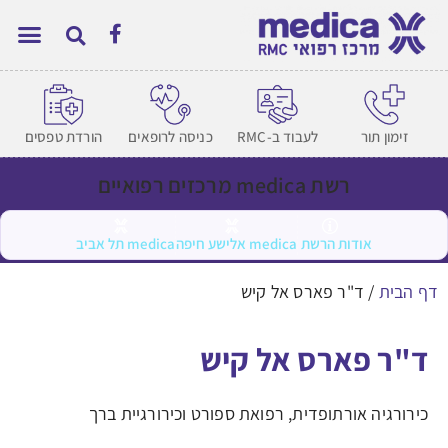
זימון תור
לעבוד ב-RMC
כניסה לרופאים
הורדת טפסים
רשת medica מרכזים רפואיים
אודות הרשת
medica אלישע חיפה
medica תל אביב
דף הבית
/
ד"ר פארס אל קיש
ד"ר פארס אל קיש
כירורגיה אורתופדית, רפואת ספורט וכירורגיית ברך