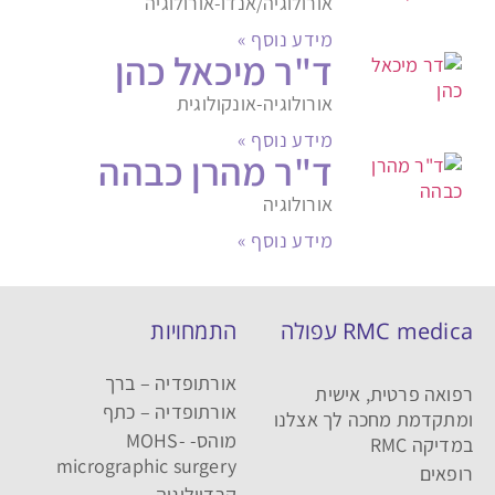
אורולוגיה/אנדו-אורולוגיה
מידע נוסף »
ד"ר מיכאל כהן
אורולוגיה-אונקולוגית
מידע נוסף »
ד"ר מהרן כבהה
אורולוגיה
מידע נוסף »
RMC medica עפולה
התמחויות
אורתופדיה – ברך
רפואה פרטית, אישית
אורתופדיה – כתף
ומתקדמת מחכה לך אצלנו
מוהס- MOHS-
במדיקה RMC
micrographic surgery
רופאים
קרדיולוגיה