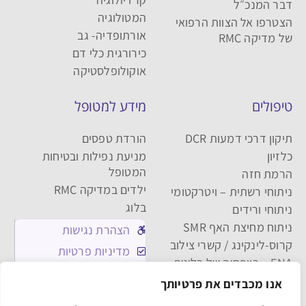
דבר המנכ״ל
המטולוגיה
הצטרפו אל הצוות הרפואי
אורתופדיה- גב
של מדיקה RMC
כירורגית כלי דם
אוקולופלסטיקה
טיפולים
מידע למטופל
תיקון דרכי דמעות DCR
הורדת טפסים
כלזיון
מניעת נפילות ובטיחות
המטופל
הרמת חזה
ילדים במדיקה RMC
ניתוחי רשתית – ויטרקטומי
בלוג
ניתוחי ורידים
ניתוח מחיצת האף SMR
הצהרת נגישות
קרוס-לינקינג / קשרי צילוב
מדיניות פרטיות
FNA – ביופסיה של בלוטת
מדיניות העוגיות
התריס ובלוטת הרוק
אנו מכבדים את פרטיותך
תקנון האתר