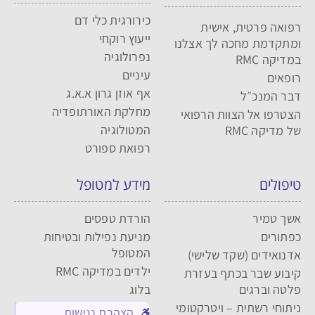
כירורגית כלי דם
רפואה פרטית, אישית
ייעוץ רוקחי
ומתקדמת מחכה לך אצלנו
נפרולוגיה
במדיקה RMC
עיניים
רופאים
אף אוזן גרון א.א.ג
דבר המנכ״ל
מחלקת האורתופדיה
הצטרפו אל הצוות הרפואי
המטולוגיה
של מדיקה RMC
רפואת ספורט
טיפולים
מידע למטופל
אשך טמיר
הורדת טפסים
כפתורים
מניעת נפילות ובטיחות
המטופל
אדנואידים (שקד שלישי)
ילדים במדיקה RMC
קיבוע שבר בכתף בעזרת
פלטה וברגים
בלוג
ניתוחי רשתית – ויטרקטומי
הצהרת נגישות