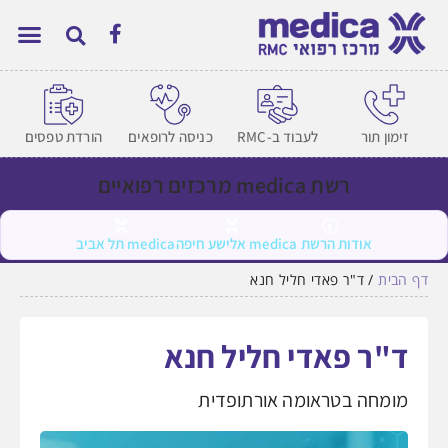
זימון תור
לעבוד ב-RMC
כניסה לרופאים
הורדת טפסים
רשת medica מרכזים רפואיים
אודות הרשת
medica אלישע חיפה
medica תל אביב
דף הבית
/
ד"ר פאדי חליל חנא
ד"ר פאדי חליל חנא
מומחה בטראומה אורתופדית