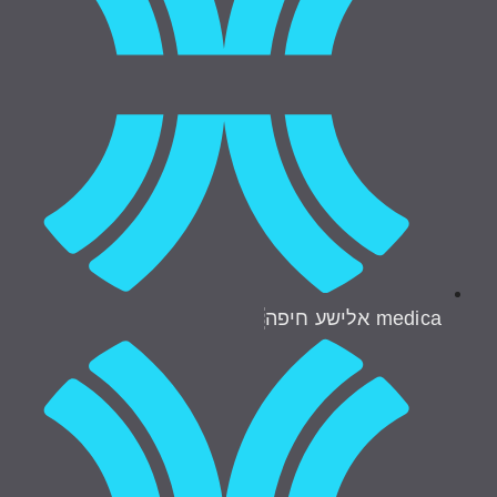
medica אלישע חיפה