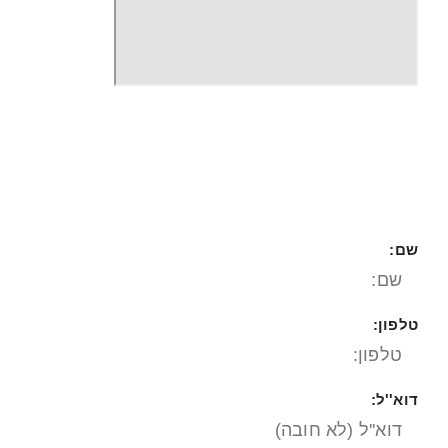
השאירו פרטים ונחזור אליכם
בהקדם​
שם:
טלפון:
דוא''ל: