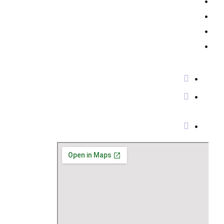
חדרי ניתוח משוכללים
זמינות מקסימלית
שירות מותאם אישית
הסכמים עם כלל קופות החולים וחברות
הביטוח
RMC – מדיקה RMC
מתחם "עמק סנטר", שדרות יצחק רבין 18,
עפולה. קומה שנייה
חיוג ישיר
2323*