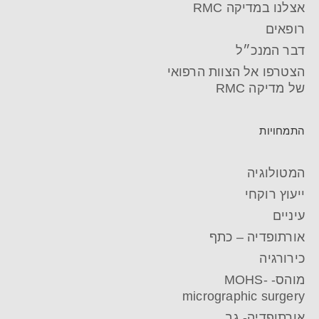
אצלנו במדיקה RMC
רופאים
דבר המנכ״ל
הצטרפו אל הצוות הרפואי
של מדיקה RMC
התמחויות
המטולוגיה
ייעוץ רוקחי
עיניים
אורתופדיה – כתף
כירורגיה
מוהס- MOHS-
micrographic surgery
אורתופדיה- גב