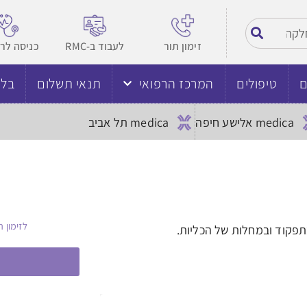
זימון תור
לעבוד ב-RMC
כניסה לר
ם
טיפולים
המרכז הרפואי
תנאי תשלום
בלו
medica אלישע חיפה
medica תל אביב
לזימון ת
תפקוד ובמחלות של הכליות.