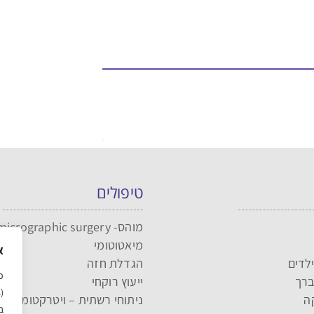
טיפולים
מוהס- MOHS- micrographic surgery
מיאטוטומי
א
לדים
הגדלת חזה
כ
ברך
ייעוץ רוקחי
ה
ניתוחי רשתית – ויטרקטומי
ב