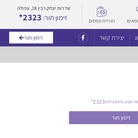
שדרות יצחק רבין 18, עפולה
2323*
זימון תור:
ופאים
הורדת טפסים
ג
יצירת קשר
זימון תור
2323*
ור ויעוץ בתחום חייגו
זימון תור