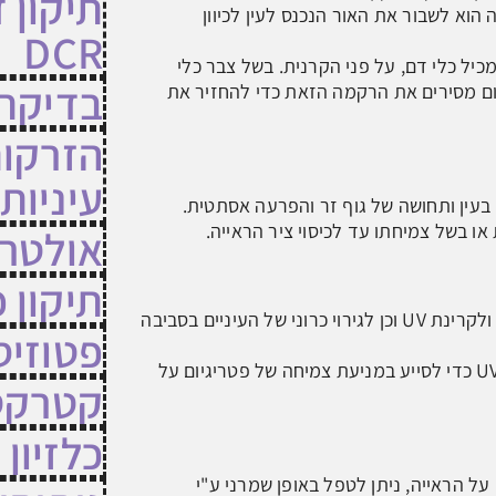
תיקון 
וא לשבור את האור הנכנס לעין לכיוון
DCR
כיל כלי דם, על פני הקרנית. בשל צבר כלי
בדיקת CT
ם מסירים את הרקמה הזאת כדי להחזיר את
הזרקות
עיניות
י בעין ותחושה של גוף זר והפרעה אסתטית.
או בשל צמיחתו עד לכיסוי ציר הראייה.
אולטרס
תיקון 
התופעה שכיחה יותר בקרב אוכלוסיות החשופות לקרינת השמש ולקרינת UV וכן לגירוי כרוני של העיניים בסביבה
פטוזיס
מומלץ מאוד להרכיב משקפי שמש שכוללים הגנה מפני קרינת UV כדי לסייע במניעת צמיחה של פטריגיום על
קטרקט
כלזיון
על הראייה, ניתן לטפל באופן שמרני ע"י