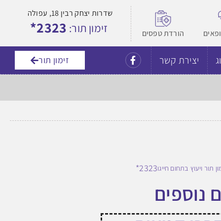
שדרות יצחק רבין 18, עפולה
2323*
זימון תור:
ופאים
הורדת טפסים
ג
יצירת קשר
זימון תור
2323*
ון תור ויעוץ בתחום חייגו
ם נוספים