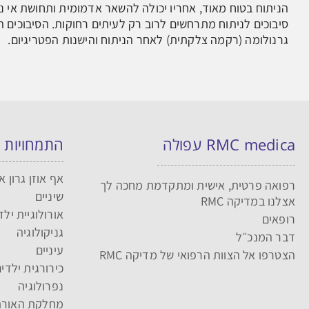
הניתוח בטוח מאוד, אחריו יכולה להשאר אדמומית ותחושת אי נו
סיבוכים לניתוח מתרחשים לרוב רק לעיתים רחוקות. הסיבוכים הא
גרנולומה (רקמה צלקתית) לאחר הניתוח והישנות הפטריגיום.
RMC medica עפולה
התמחויות
אף אוזן גרון א
רפואה פרטית, אישית ומתקדמת מחכה לך
שיניים
אצלנו במדיקה RMC
אורולוגיית ילד
רופאים
גניקולוגיה
דבר המנכ״ל
עיניים
הצטרפו אל הצוות הרפואי של מדיקה RMC
כירורגית ילדי
נפרולוגיה
מחלקת האורת