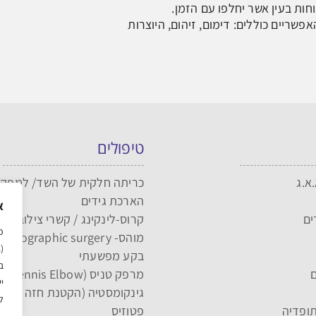
חות בעין אשר יחלפו עם הזמן.
פשריים כוללים: דימום, זיהום, היוצרות
טיפולים
.א.ג
כריתה חלקית של השד/ למפקט
הארכת גידים
א
ים
קרוס-לינקינג / קשרי צילוב
כ
מוהס- MOHS- micrographic surgery
בקע מפשעתי
ב
ם
מרפק טניס (Tennis Elbow)
י
גינקומסטיה (הקטנת חזה לגבר
ל
ופדיה
פטוזיס