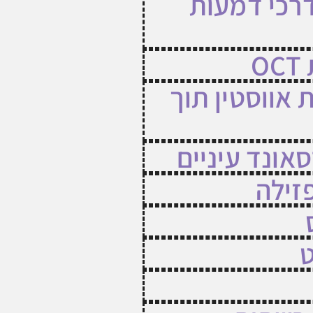
דרכי דמעות
O
 אווסטין תוך
אונד עיניים
פזילה