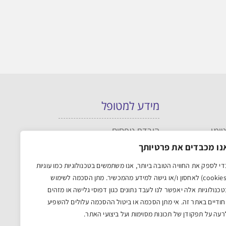
מידע למטופל
ומי
הורדת טפסים
מניעת נפילות ובטיחות המטופל
נו מכבדים את פרטיותך
ילדים במדיקה RMC
די לספק את החוויה הטובה ביותר, אנו משתמשים בטכנולוגיות כמו עוגיות
בלוג
(cookies) לאחסון ו/או גישה למידע מהמכשיר. מתן הסכמה לשימוש
הצהרת נגישות
טכנולוגיות אלה יאפשר לנו לעבד נתונים כגון דפוסי גלישה או מזהים
מדיניות פרטיות
יחודיים באתר זה. אי מתן הסכמה או ביטול ההסכמה עלולים להשפיע
מדיניות העוגיות
ים)
רעה על תפקודן של תכונות מסוימות ועל ביצועי האתר.
תקנון האתר