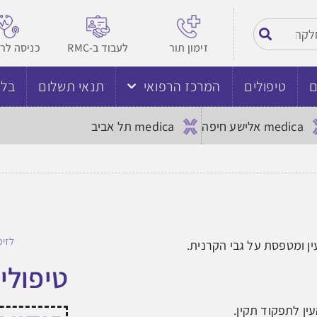
זימון תור
לעבוד ב-RMC
כניסה לר
ם
טיפולים
המרכז הרפואי
תנאי תשלום
בלו
medica אלישע חיפה
medica תל אביב
לזימ
ין ומטפסת על גבי הקרנית.
טיפולי
ין לתפקוד תקין.