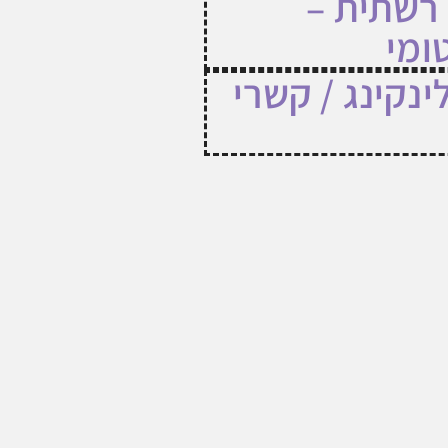
 רשתית –
ומי
ינקינג / קשרי