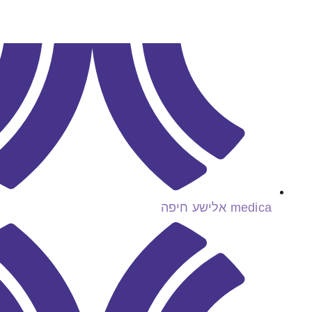
medica אלישע חיפה