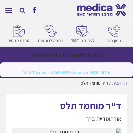
זימון תור
לעבוד ב-RMC
כניסה לרופאים
הורדת טפסים
רשת medica מרכזים רפואיים
אודות הרשת
medica אלישע חיפה
medica תל אביב
דף הבית
/
ד"ר מוחמד תלס
ד"ר מוחמד תלס
אורתופדיית ברך