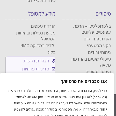
כירורגית כלי דם
טיפולים
מידע למטופל
בלפרופלסטי – הרמת
הורדת טפסים
עפעפיים עליונים
מניעת נפילות ובטיחות
הסרת פטריגיום
המטופל
בקע מפשעתי
ילדים במדיקה RMC
ניתוחי ורידים
בלוג
טיפולי שיניים בהרדמה
הצהרת נגישות
מלאה
מדיניות פרטיות
היסטרוסקופיה
מדיניות העוגיות
שאיבת שומן
אנו מכבדים את פרטיותך
תקנון האתר
עפעפיים תחתונים
כדי לספק את החוויה הטובה ביותר, אנו משתמשים בטכנולוגיות כמו עוגיות
(cookies) לאחסון ו/או גישה למידע מהמכשיר. מתן הסכמה לשימוש
medica אלישע חיפה
medica תל אביב
בטכנולוגיות אלה יאפשר לנו לעבד נתונים כגון דפוסי גלישה או מזהים
ייחודיים באתר זה. אי מתן הסכמה או ביטול ההסכמה עלולים להשפיע
Powered & Designed by Medical Online
לרעה על תפקודן של תכונות מסוימות ועל ביצועי האתר.