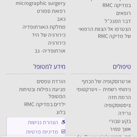
micrographic surgery
במדיקה RMC
רפואת ספורט
רופאים
כאב
דבר המנכ״ל
מחלקת האורתופדיה
הצטרפו אל הצוות הרפואי
כירורגיה של היד
של מדיקה RMC
כירורגיה
אורתופדיה- גב
טיפולים
מידע למטופל
ארטרוסקופיה של הכתף
הורדת טפסים
ניתוחי רשתית – ויטרקטומי
מניעת נפילות ובטיחות
המטופל
הרמת חזה
ילדים במדיקה RMC
ציסטוסקופיה
בלוג
גרידה
בקע טבורי
הצהרת נגישות
אשך טמיר
מדיניות פרטיות
דה- קרווין de-Quervain's