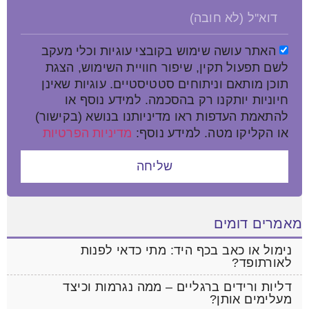
האתר עושה שימוש בקובצי עוגיות וכלי מעקב
לשם תפעול תקין, שיפור חוויית השימוש, הצגת
תוכן מותאם וניתוחים סטטיסטיים. עוגיות שאינן
חיוניות יותקנו רק בהסכמה. למידע נוסף או
להתאמת העדפות ראו מדיניותנו בנושא (בקישור)
או הקליקו מטה. למידע נוסף:
מדיניות הפרטיות
שליחה
מאמרים דומים
נימול או כאב בכף היד: מתי כדאי לפנות
לאורתופד?
דליות ורידים ברגליים – ממה נגרמות וכיצד
מעלימים אותן?