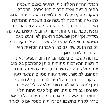
הכתף החלק העליון ניתן להגיש בעצם השכמה
החיבור בינה ועצם הבריח הוא מפרק, המפרק
האקרומיו-קלויקולרי או בלועזית ראשי תיבות ACJ.
כתוצאה מהחבלה למעשה עצם השכמה מתנתקת
מעצם הבריח, הכתף נראית שמוטה ועצם הבריח
נראית כבולטת מתחת לעור. לרוב מרגישים בפגיעה
מידית, אך יתכן שבשלב הראשון לא יורגש כאב
משמעותי ואפילו אפשר להמשיך בפעילות קלה כמו
רכיבה או גלישה. גם כאן האבחנה הסופית היא
בעזרת צילום רנטגן.
בדומה לשברים בעצם הבריח רוב הפגיעות אינן
דורשות התערבות ניתוחית וניתן להסתפק בקיבוע
עם מתלה. בשונה משברים, הפריקה אינה חוזרת
למקום. למעשה, נשאר עיוות מסוים הנראה לעין
בעיקר בזמן הרמה של היד. לרוב תוך כ3 חודשים
ניתן לחזור לפעילות כמעט מלאה כולל פעילות
ספורט ועבודה פיזית. השיקול לגבי ניתוח תלוי
בחומרת הפגיעה כמו גם בסוג התפקוד של הנפגע.
צריך לקחת בחשבון גם עיוות קוסמטי אם כי לאחר