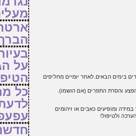
נגרמו
מעלימ
ארטרו
הברך
בעיות
על הג
הטיפו
ים בימים הבאים.לאחר יומיים מחליפים
כל מה
לדעת 
 במידה ומופיעים כאבים או זיהומים
עפעפי
ערכה ולטיפול!
חדשנו