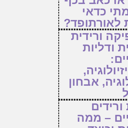
 או כאב בכף
מתי כדאי
 לאורתופד?
יקה ורידית
 ודליות
ים:
יולוגיה,
וגיה, אבחון
ל
ורידים
ים – ממה