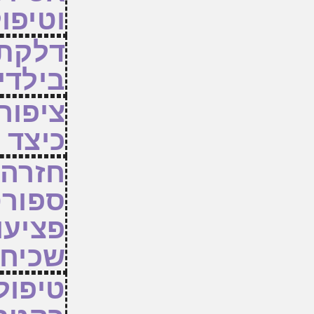
וטיפו
דלקת 
בילדי
ציפורן
כיצד 
חזרה 
ספורט
פציעו
שכיחו
טיפול