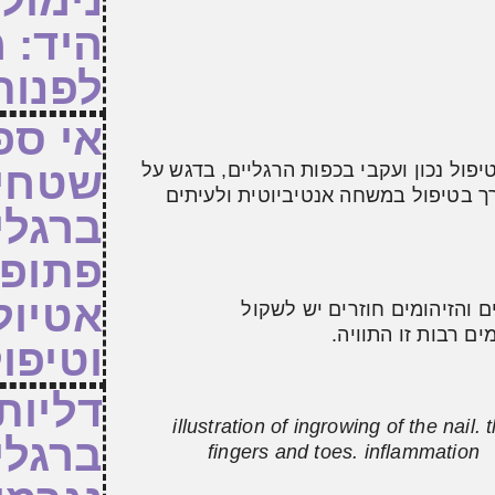
נימול
היד: 
לפנות
אי ספ
פול נכון ועקבי בכפות הרגליים, בדגש על
שטחית
רך בטיפול במשחה אנטיביוטית ולעיתים
ברגלי
פתופיז
אטיול
והזיהומים חוזרים יש לשקול
ים רבות זו התוויה.
וטיפו
דליות 
illustration of ingrowing of the nail. 
ברגלי
fingers and toes. inflammation