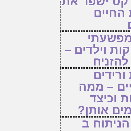
קט ישפר את
 החיים
מפשעתי
קות וילדים –
להזניח
ורידים
ים – ממה
ת וכיצד
ים אותן?
הניתוח ב