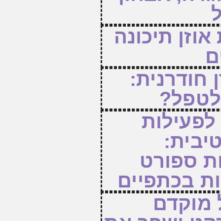
ל
אוזן תיכונה
ם
 חודרנית:
לטפל?
לפעילות
יבית:
ת ספורט
ת בכתפיים
 מוקדם