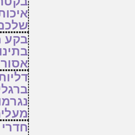
בקטר
איכות
שלכם
בקע 
בתינו
אסור 
דליות 
ברגלי
נגרמו
מעלימ
חדרי 