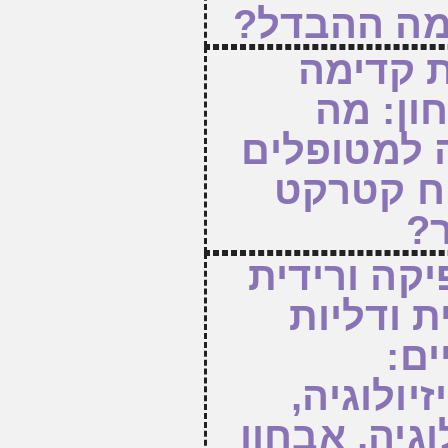
 מה ההבדל?
 קדימה
ון: מה
למטופלים
ח קטרקט
ר?
יקה ורידית
 ודליות
ים:
יולוגיה,
וגיה, אבחון