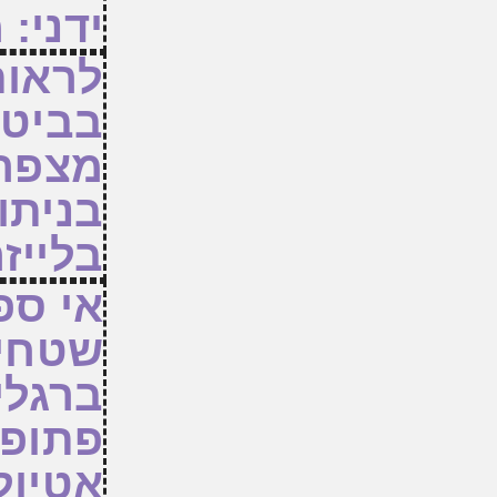
ידני:
לראות
בביטח
מצפה 
בניתו
בלייז
אי ספ
שטחית
ברגלי
פתופיז
אטיול