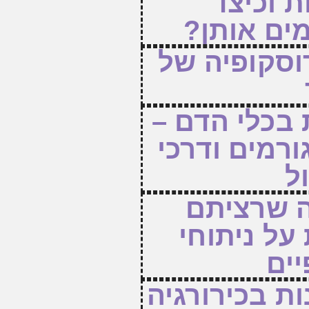
ת וכיצד
ים אותן?
סקופיה של
 בכלי הדם –
ורמים ודרכי
ל
 שרציתם
על ניתוחי
ים
ת בכירורגיה