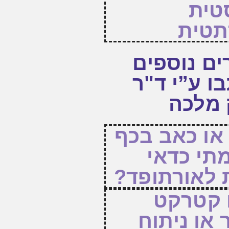
טית
תטית
ם נוספים
ו ע”י ד"ר
 מלכה​
 או כאב בכף
מתי כדאי
 לאורתופד?
 קטרקט
 או ניתוח