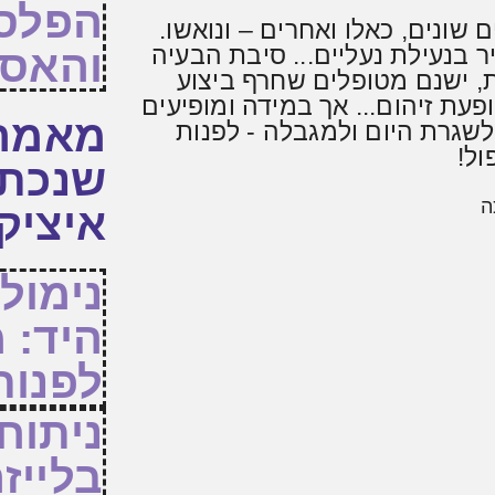
הפלס
שונים, כאלו ואחרים – ונואשו.
בנעילת נעליים... סיבת הבעיה
והאס
את, ישנם מטופלים שחרף ביצוע
עת זיהום... אך במידה ומופיעים
מאמרי
 לשגרת היום ולמגבלה - לפנות
ול!
שנכתב
ה
איציק
נימול
היד: 
לפנות
ניתוח
בלייזר