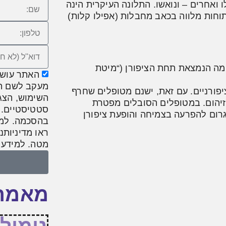
 ואחרים – ונואשו. התלונה העיקרית הינה
וחות מלווה בכאב מחבלות (אפילו קלות)
מה הנמצאת תחת הציפורן (“מיטת
האתר עושה 
מעקב לשם תפע
יפורניים. עם זאת, ישנם מטופלים שחרף
השימוש, הצגת
זיהום. במטופלים הסובלים מפטרת
סטטיסטיים. ע
גרום להפרעה בצמיחה והופעת ציפורן
בהסכמה. למי
ראו מדיניותנ
מטה. למידע 
מאמרי